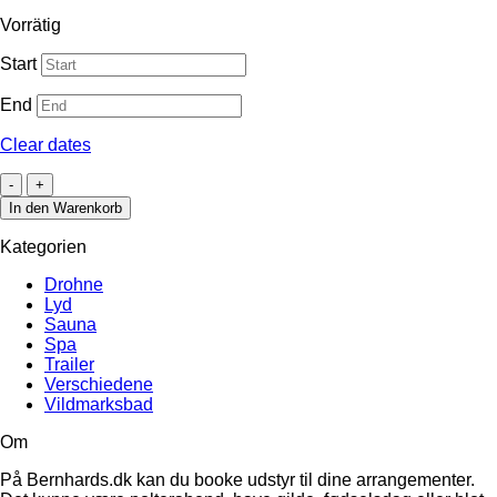
Vorrätig
Start
End
Clear dates
Udespa
Menge
In den Warenkorb
Kategorien
Drohne
Lyd
Sauna
Spa
Trailer
Verschiedene
Vildmarksbad
Om
På Bernhards.dk kan du booke udstyr til dine arrangementer.