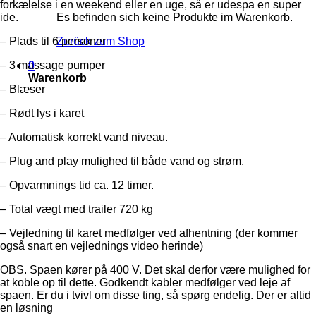
forkælelse i en weekend eller en uge, så er udespa en super
ide.
Es befinden sich keine Produkte im Warenkorb.
– Plads til 6 personer
Zurück zum Shop
– 3 massage pumper
0
Warenkorb
– Blæser
– Rødt lys i karet
– Automatisk korrekt vand niveau.
– Plug and play mulighed til både vand og strøm.
– Opvarmnings tid ca. 12 timer.
– Total vægt med trailer 720 kg
– Vejledning til karet medfølger ved afhentning (der kommer
også snart en vejlednings video herinde)
OBS. Spaen kører på 400 V. Det skal derfor være mulighed for
at koble op til dette. Godkendt kabler medfølger ved leje af
spaen. Er du i tvivl om disse ting, så spørg endelig. Der er altid
en løsning