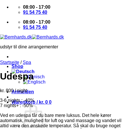
Zum
08:00 - 17:00
Inhalt
91 54 75 40
springen
08:00 - 17:00
91 54 75 40
udstyr til dine arrangementer
Startseite
/
Spa
Shop
Udespa
kr.
800
/ night
Anmelden
3-6 nights : -40%
Warenkorb /
kr.
0
0
7 nights+ : -50%
Ved en udespa får du bare mere luksus. Det hele kører
automatisk, mulighed for luft og vand massage og vandet vil
altid være den ønskede temperatur. Så skal du bruge noget