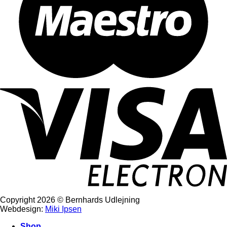
Copyright 2026 © Bernhards Udlejning
Webdesign:
Miki Ipsen
Shop