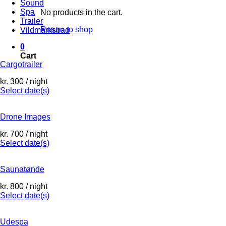
Sound
Spa
No products in the cart.
Trailer
Return to shop
Vildmarksbad
0
Cart
Cargotrailer
kr.
300
/ night
Select date(s)
Drone Images
kr.
700
/ night
Select date(s)
Saunatønde
kr.
800
/ night
Select date(s)
Udespa