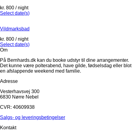
kr.
800
/ night
Select date(s)
Vildmarksbad
kr.
800
/ night
Select date(s)
Om
På Bernhards.dk kan du booke udstyr til dine arrangementer.
Det kunne være polterabend, have gilde, fødselsdag eller blot
en afslappende weekend med familie.
Adresse
Vesterhavsvej 300
6830 Nørre Nebel
CVR: 40609938
Salgs- og leveringsbetingelser
Kontakt