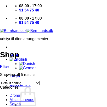
Skip
08:00 - 17:00
to
91 54 75 40
content
08:00 - 17:00
91 54 75 40
udstyr til dine arrangementer
Shop
Shop
Filter
Showing all 5 results
Login
Cart /
kr.
0
0
Categories
Drone
Miscellaneous
Sauna